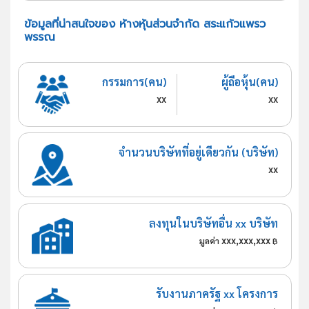
ข้อมูลที่น่าสนใจของ ห้างหุ้นส่วนจำกัด สระแก้วแพรว
พรรณ
กรรมการ(คน)
ผู้ถือหุ้น(คน)
xx
xx
จำนวนบริษัทที่อยู่เดียวกัน (บริษัท)
xx
ลงทุนในบริษัทอื่น xx บริษัท
xxx,xxx,xxx
มูลค่า
฿
รับงานภาครัฐ xx โครงการ