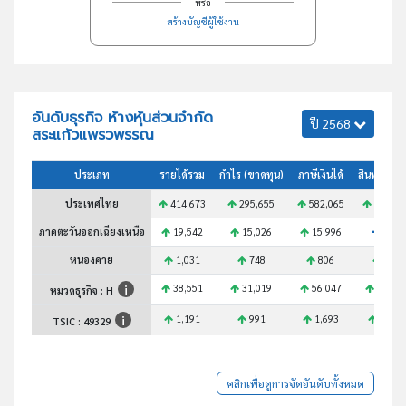
หรือ
สร้างบัญชีผู้ใช้งาน
อันดับธุรกิจ ห้างหุ้นส่วนจำกัด
ปี 2568
สระแก้วแพรวพรรณ
ประเภท
รายได้รวม
กำไร (ขาดทุน)
ภาษีเงินได้
สินทรัพย์ร
ประเทศไทย
414,673
295,655
582,065
371,38
ภาคตะวันออกเฉียงเหนือ
19,542
15,026
15,996
N/A
หนองคาย
1,031
748
806
868
38,551
31,019
56,047
32,10
หมวดธุรกิจ : H
1,191
991
1,693
1,016
TSIC :
49329
คลิกเพื่อดูการจัดอันดับทั้งหมด