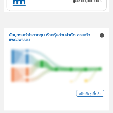
xxx,xxx,xxx
มูลค่า
฿
ข้อมูลงบกำไรขาดทุน ห้างหุ้นส่วนจำกัด สระแก้ว
แพรวพรรณ
คลิกเพื่อดูเพิ่มเติม