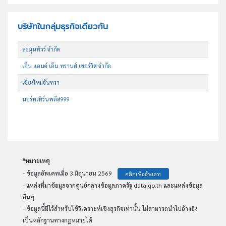
บริษัทในกลุ่มธุรกิจเดียวกัน
ละมุนทัวร์ จำกัด
เอ็น แอนด์ เอ็น ทรานส์ เซอร์วิส จำกัด
เชียงใหม่จันทรา
นอร์ทเทิร์นพลัส999
*หมายเหตุ
- ข้อมูลอัพเดทเมื่อ 3 มิถุนายน 2569
คลิกเพื่ออัพเดท
- แหล่งที่มาข้อมูลจากศูนย์กลางข้อมูลภาครัฐ data.go.th และแหล่งข้อมูล
อื่นๆ
- ข้อมูลนี้มีไว้สำหรับใช้วิเคราะห์เชิงธุรกิจเท่านั้น ไม่สามารถนำไปอ้างอิง
เป็นหลักฐานทางกฏหมายได้