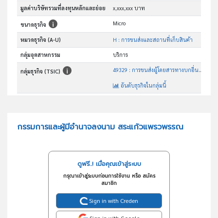
มูลค่าบริษัทรวมที่ลงทุนหลักและย่อย
x,xxx,xxx บาท
Micro
ขนาดธุรกิจ
หมวดธุรกิจ (A-U)
H : การขนส่งและสถานที่เก็บสินค้า
กลุ่มอุตสาหกรรม
บริการ
49329 : การขนส่งผู้โดยสารทางบกอื่นๆซึ่งมิได้จัดประเภทไว้ในที่อื่น
กลุ่มธุรกิจ (TSIC)
อันดับธุรกิจในกลุ่มนี้
ประกอบกิจการขนส่งสาธารณะ
วัตถุประสงค์
กรรมการและผู้มีอำนาจลงนาม สระแก้วแพรวพรรณ
ดูฟรี..! เมื่อคุณเข้าสู่ระบบ
กรุณาเข้าสู่ระบบก่อนการใช้งาน หรือ สมัคร
สมาชิก
Sign in with Creden