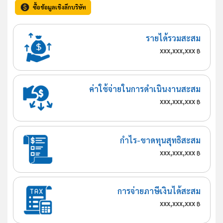
ซื้อข้อมูลเชิงลึกบริษัท
รายได้รวมสะสม
xxx,xxx,xxx
฿
ค่าใช้จ่ายในการดำเนินงานสะสม
xxx,xxx,xxx
฿
กำไร-ขาดทุนสุทธิสะสม
xxx,xxx,xxx
฿
การจ่ายภาษีเงินได้สะสม
xxx,xxx,xxx
฿