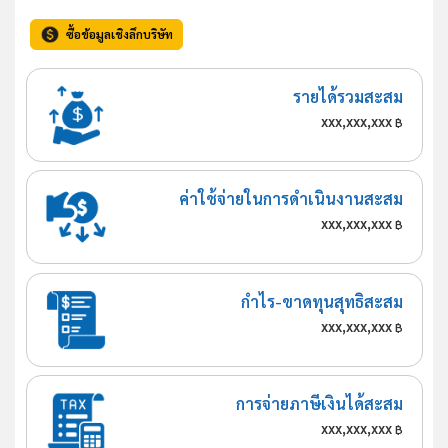
ซื้อข้อมูลเชิงลึกบริษัท
รายได้รวมสะสม
xxx,xxx,xxx
฿
ค่าใช้จ่ายในการดำเนินงานสะสม
xxx,xxx,xxx
฿
กำไร-ขาดทุนสุทธิสะสม
xxx,xxx,xxx
฿
การจ่ายภาษีเงินได้สะสม
xxx,xxx,xxx
฿