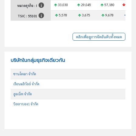
33,030
29,045
57,180
58,01
หมวดธุรกิจ : I
5,578
3,675
9,678
N/A
TSIC :
55101
คลิกเพื่อดูการจัดอันดับทั้งหมด
บริษัทในกลุ่มธุรกิจเดียวกัน
ซานโตฌา จำกัด
เรือนมลิวัลย์ จำกัด
ลูจเน็ท จำกัด
บิลลาบอง1 จำกัด