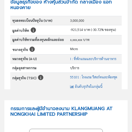
ข้อมูลธุรกิจของ ห้างหุ้นส่วนจำกัด กลางเมือง แอท
หนองคาย
ทุนจดทะเบียนปัจจุบัน (บาท)
3,000,000
-921,514 บาท (-30.72% ของทุน)
มูลค่าบริษัท
มูลค่าบริษัทรวมที่ลงทุนหลักและย่อย
x,xxx,xxx บาท
Micro
ขนาดธุรกิจ
หมวดธุรกิจ (A-U)
I : ที่พักแรมและบริการด้านอาหาร
กลุ่มอุตสาหกรรม
บริการ
55101 : โรงแรม รีสอร์ทและห้องชุด
กลุ่มธุรกิจ (TSIC)
อันดับธุรกิจในกลุ่มนี้
โรงแรม รีสอร์ทและห้องชุด
วัตถุประสงค์
กรรมการและผู้มีอำนาจลงนาม KLANGMUANG AT
NONGKHAI LIMITED PARTNERSHIP