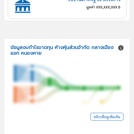
xxx,xxx,xxx
มูลค่า
฿
ข้อมูลงบกำไรขาดทุน ห้างหุ้นส่วนจำกัด กลางเมือง
แอท หนองคาย
คลิกเพื่อดูเพิ่มเติม