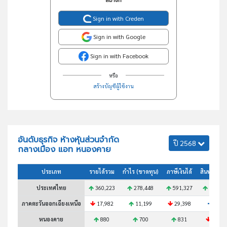
สมาชิก
Sign in with Creden
Sign in with Google
Sign in with Facebook
หรือ
สร้างบัญชีผู้ใช้งาน
อันดับธุรกิจ ห้างหุ้นส่วนจำกัด
ปี 2568
กลางเมือง แอท หนองคาย
ประเภท
รายได้รวม
กำไร (ขาดทุน)
ภาษีเงินได้
สินทรัพย์ร
ประเทศไทย
360,223
278,448
591,327
614,10
ภาคตะวันออกเฉียงเหนือ
17,982
11,199
29,398
N/A
หนองคาย
880
700
831
1,582