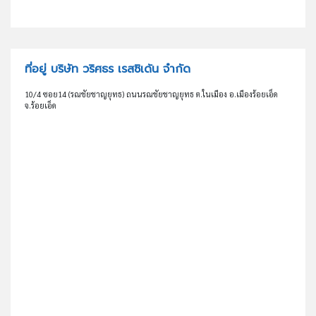
ที่อยู่ บริษัท วริศธร เรสซิเด้น จำกัด
10/4 ซอย14 (รณชัยชาญยุทธ) ถนนรณชัยชาญยุทธ ต.ในเมือง อ.เมืองร้อยเอ็ด
จ.ร้อยเอ็ด