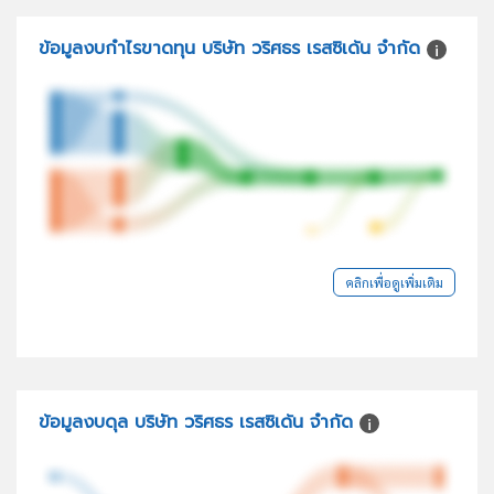
ข้อมูลงบกำไรขาดทุน บริษัท วริศธร เรสซิเด้น จำกัด
คลิกเพื่อดูเพิ่มเติม
ข้อมูลงบดุล บริษัท วริศธร เรสซิเด้น จำกัด