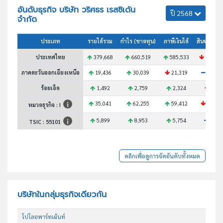
อันดับธุรกิจ บริษัท วริศธร เรสซิเด้น
ปี 2568
จำกัด
ประเภท
รายได้รวม
กำไร (ขาดทุน)
ภาษีเงินได้
สินทรัพย์ร
ประเทศไทย
379,668
660,519
585,533
266,62
ภาคตะวันออกเฉียงเหนือ
19,436
30,039
21,319
10,73
ร้อยเอ็ด
1,492
2,759
2,324
975
35,041
62,255
59,412
21,85
หมวดธุรกิจ : I
5,899
8,953
5,754
N/A
TSIC :
55101
คลิกเพื่อดูการจัดอันดับทั้งหมด
บริษัทในกลุ่มธุรกิจเดียวกัน
โปโลอพาร์ทเม้นท์