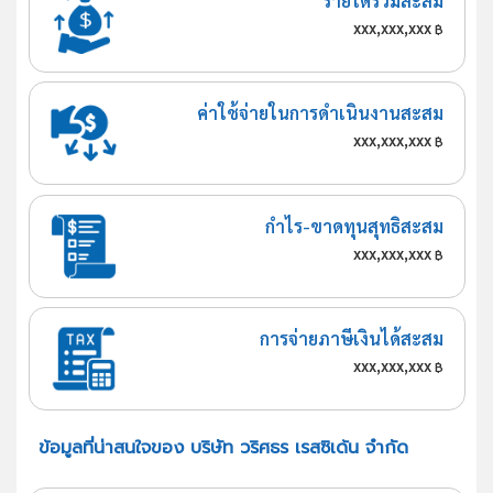
รายได้รวมสะสม
xxx,xxx,xxx
฿
ค่าใช้จ่ายในการดำเนินงานสะสม
xxx,xxx,xxx
฿
กำไร-ขาดทุนสุทธิสะสม
xxx,xxx,xxx
฿
การจ่ายภาษีเงินได้สะสม
xxx,xxx,xxx
฿
ข้อมูลที่น่าสนใจของ บริษัท วริศธร เรสซิเด้น จำกัด