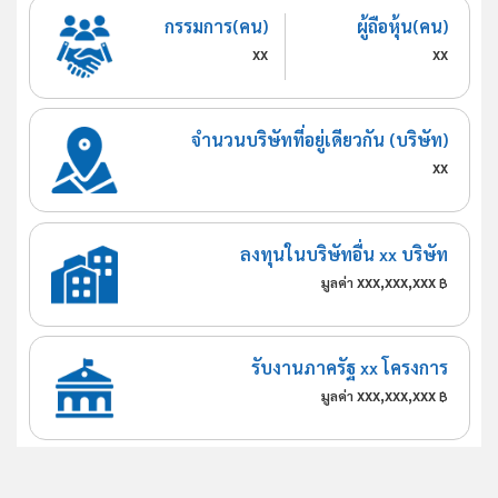
กรรมการ(คน)
ผู้ถือหุ้น(คน)
xx
xx
จำนวนบริษัทที่อยู่เดียวกัน (บริษัท)
xx
ลงทุนในบริษัทอื่น xx บริษัท
xxx,xxx,xxx
มูลค่า
฿
รับงานภาครัฐ xx โครงการ
xxx,xxx,xxx
มูลค่า
฿