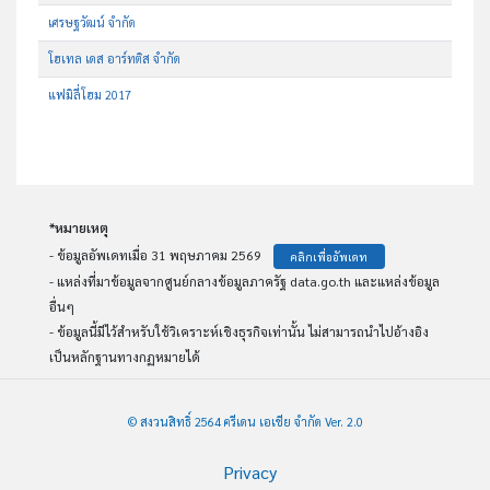
เศรษฐวัฒน์ จำกัด
โฮเทล เดส อาร์ทติส จำกัด
แฟมิลี่โฮม 2017
*หมายเหตุ
- ข้อมูลอัพเดทเมื่อ 31 พฤษภาคม 2569
คลิกเพื่ออัพเดท
- แหล่งที่มาข้อมูลจากศูนย์กลางข้อมูลภาครัฐ data.go.th และแหล่งข้อมูล
อื่นๆ
- ข้อมูลนี้มีไว้สำหรับใช้วิเคราะห์เชิงธุรกิจเท่านั้น ไม่สามารถนำไปอ้างอิง
เป็นหลักฐานทางกฏหมายได้
© สงวนสิทธิ์ 2564 ครีเดน เอเชีย จำกัด Ver. 2.0
Privacy