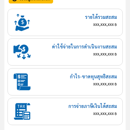
รายได้รวมสะสม
xxx,xxx,xxx
฿
ค่าใช้จ่ายในการดำเนินงานสะสม
xxx,xxx,xxx
฿
กำไร-ขาดทุนสุทธิสะสม
xxx,xxx,xxx
฿
การจ่ายภาษีเงินได้สะสม
xxx,xxx,xxx
฿