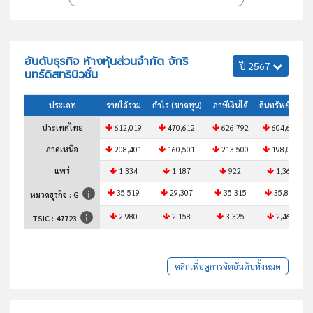
อันดับธุรกิจ ห้างหุ้นส่วนจำกัด จักริ
ปี 2567
นทร์ดิสทริบิวชั่น
ประเภท
รายได้รวม
กำไร (ขาดทุน)
ภาษีเงินได้
สินทรัพย์รวม
ประเทศไทย
612,019
470,612
626,792
604,683
ภาคเหนือ
208,401
160,501
213,500
198,096
แพร่
1,334
1,187
922
1,368
35,519
29,307
35,315
35,826
หมวดธุรกิจ : G
2,980
2,158
3,325
2,468
TSIC :
47723
คลิกเพื่อดูการจัดอันดับทั้งหมด