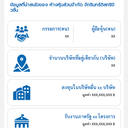
ข้อมูลที่น่าสนใจของ ห้างหุ้นส่วนจำกัด จักรินทร์ดิสทริบิ
วชั่น
กรรมการ(คน)
ผู้ถือหุ้น(คน)
xx
xx
จำนวนบริษัทที่อยู่เดียวกัน (บริษัท)
xx
ลงทุนในบริษัทอื่น xx บริษัท
xxx,xxx,xxx
มูลค่า
฿
รับงานภาครัฐ xx โครงการ
xxx,xxx,xxx
มูลค่า
฿