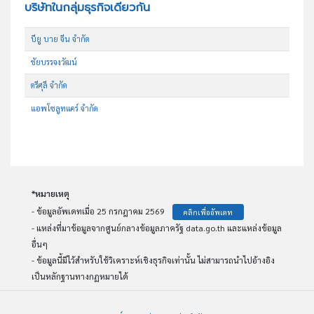
บริษัทในกลุ่มธุรกิจเดียวกัน
บียู บาย จีน จำกัด
ชัยบรรจงวัฒน์
ตรีศุลี จำกัด
แอพโซลูทแคร์ จำกัด
*หมายเหตุ
- ข้อมูลอัพเดทเมื่อ 25 กรกฎาคม 2569
คลิกเพื่ออัพเดท
- แหล่งที่มาข้อมูลจากศูนย์กลางข้อมูลภาครัฐ data.go.th และแหล่งข้อมูล
อื่นๆ
- ข้อมูลนี้มีไว้สำหรับใช้วิเคราะห์เชิงธุรกิจเท่านั้น ไม่สามารถนำไปอ้างอิง
เป็นหลักฐานทางกฏหมายได้