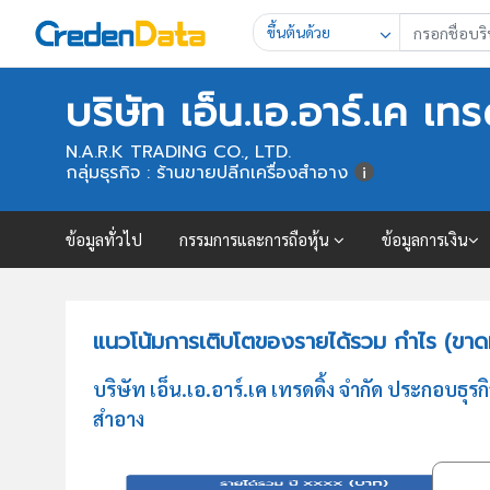
ขึ้นต้นด้วย
บริษัท เอ็น.เอ.อาร์.เค เท
N.A.R.K TRADING CO., LTD.
กลุ่มธุรกิจ : ร้านขายปลีกเครื่องสำอาง
ข้อมูลทั่วไป
กรรมการและการถือหุ้น
ข้อมูลการเงิน
แนวโน้มการเติบโตของรายได้รวม กำไร (ขาดทุน
บริษัท เอ็น.เอ.อาร์.เค เทรดดิ้ง จำกัด ประกอบ
สำอาง