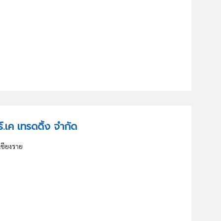
าร์.เค เทรดดิ้ง จำกัด
.เชียงราย