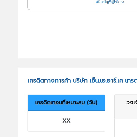
สร้างบัญชีผู้ใช้งาน
เครดิตทางการค้า บริษัท เอ็น.เอ.อาร์.เค เทรด
เครดิตเทอมที่เหมาะสม (วัน)
วงเง
XX