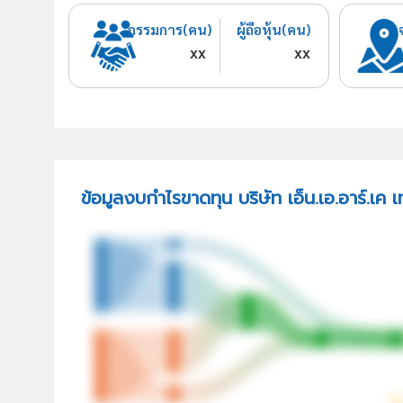
กรรมการ(คน)
ผู้ถือหุ้น(คน)
xx
xx
ข้อมูลงบกำไรขาดทุน บริษัท เอ็น.เอ.อาร์.เค 