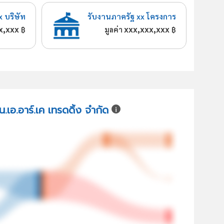
x บริษัท
รับงานภาครัฐ xx โครงการ
x,xxx
xxx,xxx,xxx
฿
มูลค่า
฿
น.เอ.อาร์.เค เทรดดิ้ง จำกัด