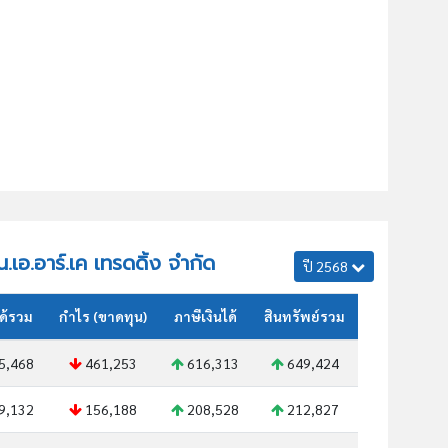
็น.เอ.อาร์.เค เทรดดิ้ง จำกัด
ปี 2568
ด้รวม
กำไร (ขาดทุน)
ภาษีเงินได้
สินทรัพย์รวม
5,468
461,253
616,313
649,424
9,132
156,188
208,528
212,827