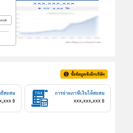
ebook
ซื้อข้อมูลเชิงลึกบริษัท
ทธิสะสม
การจ่ายภาษีเงินได้สะสม
x,xxx
xxx,xxx,xxx
฿
฿