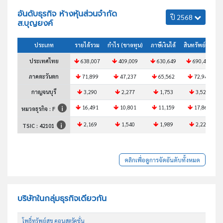
อันดับธุรกิจ ห้างหุ้นส่วนจำกัด
ปี 2568
ส.บุญยงค์
ประเภท
รายได้รวม
กำไร (ขาดทุน)
ภาษีเงินได้
สินทรัพย์รวม
ประเทศไทย
638,007
409,009
630,649
690,420
ภาคตะวันตก
71,899
47,237
65,562
72,946
กาญจนบุรี
3,290
2,277
1,753
3,526
16,491
10,801
11,159
17,868
หมวดธุรกิจ : F
2,169
1,540
1,989
2,229
TSIC :
42101
คลิกเพื่อดูการจัดอันดับทั้งหมด
บริษัทในกลุ่มธุรกิจเดียวกัน
โพธิ์ทรัพย์สุข คอนสตรัคชั่น