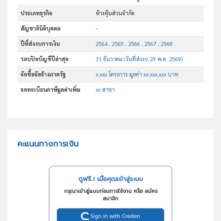
ประเภทธุรกิจ
ห้างหุ้นส่วนจำกัด
สัญชาตินิติบุคคล
-
ปีที่ส่งงบการเงิน
2564 , 2565 , 2566 , 2567 , 2568
รอบปิดบัญชีปีล่าสุด
31 ธันวาคม (วันที่ส่งงบ 29 พ.ค. 2569)
จัดซื้อจัดจ้างภาครัฐ
x,xxx โครงการ มูลค่า xx,xxx,xxx บาท
จดทะเบียนภาษีมูลค่าเพิ่ม
xx สาขา
คะแนนทางการเงิน
ดูฟรี..! เมื่อคุณเข้าสู่ระบบ
กรุณาเข้าสู่ระบบก่อนการใช้งาน หรือ สมัคร
สมาชิก
Sign in with Creden