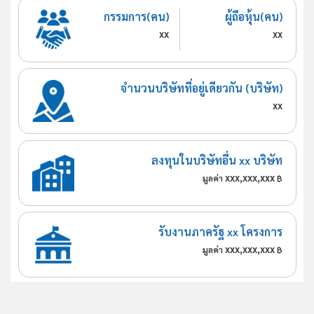
กรรมการ(คน)
ผู้ถือหุ้น(คน)
xx
xx
จำนวนบริษัทที่อยู่เดียวกัน (บริษัท)
xx
ลงทุนในบริษัทอื่น xx บริษัท
xxx,xxx,xxx
มูลค่า
฿
รับงานภาครัฐ xx โครงการ
xxx,xxx,xxx
มูลค่า
฿