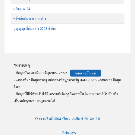
อภิภูภณ 24
ทรัพย์แย้มพวง การช่าง
บุญญฤทธิ์ก่อสร้าง 2003 จำกัด
*หมายเหตุ
- ข้อมูลอัพเดทเมื่อ 3 มิถุนายน 2569
คลิกเพื่ออัพเดท
- แหล่งที่มาข้อมูลจากศูนย์กลางข้อมูลภาครัฐ data.go.th และแหล่งข้อมูล
อื่นๆ
- ข้อมูลนี้มีไว้สำหรับใช้วิเคราะห์เชิงธุรกิจเท่านั้น ไม่สามารถนำไปอ้างอิง
เป็นหลักฐานทางกฏหมายได้
© สงวนสิทธิ์ 2564 ครีเดน เอเชีย จำกัด Ver. 2.0
Privacy