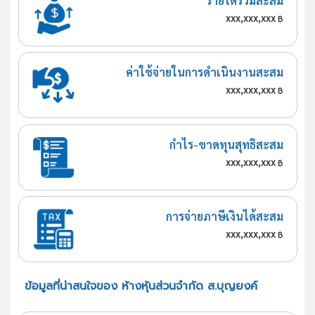
รายได้รวมสะสม
xxx,xxx,xxx
฿
ค่าใช้จ่ายในการดำเนินงานสะสม
xxx,xxx,xxx
฿
กำไร-ขาดทุนสุทธิสะสม
xxx,xxx,xxx
฿
การจ่ายภาษีเงินได้สะสม
xxx,xxx,xxx
฿
ข้อมูลที่น่าสนใจของ ห้างหุ้นส่วนจำกัด ส.บุญยงค์