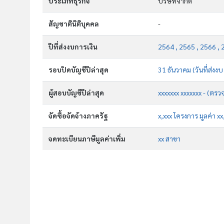
ประเภทธุรกิจ
บริษัทจำกัด
สัญชาตินิติบุคคล
-
ปีที่ส่งงบการเงิน
2564 , 2565 , 2566 , 
รอบปิดบัญชีปีล่าสุด
31 ธันวาคม (วันที่ส่งงบ
ผู้สอบบัญชีปีล่าสุด
xxxxxxx xxxxxxx - (ตรว
จัดซื้อจัดจ้างภาครัฐ
x,xxx โครงการ มูลค่า x
จดทะเบียนภาษีมูลค่าเพิ่ม
xx สาขา