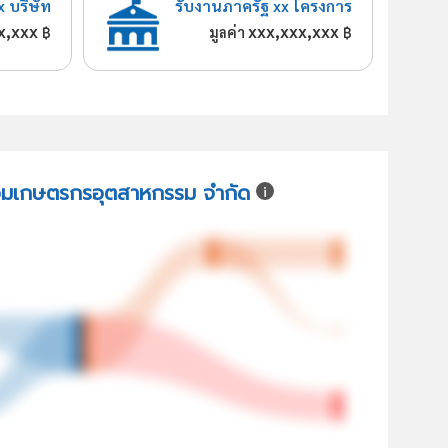
x บริษัท
รับงานภาครัฐ xx โครงการ
x,xxx
xxx,xxx,xxx
฿
มูลค่า
฿
 รวมเกษตรกรอุตสาหกรรม จำกัด