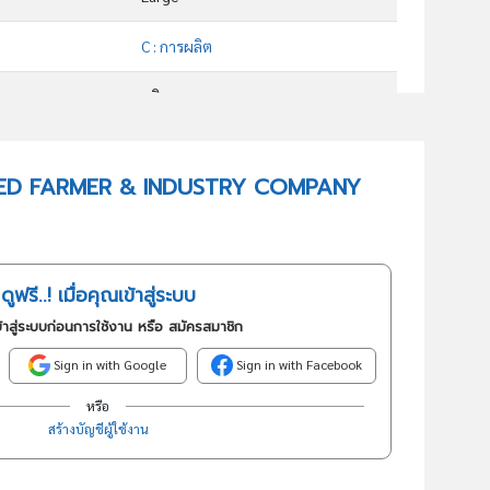
C : การผลิต
ผลิต
10722 : การผลิตน้ำตาลบริสุทธิ์
 UNITED FARMER & INDUSTRY COMPANY
อันดับธุรกิจในกลุ่มนี้
ุอุตสาหกรรมผลิตและจำหน่ายน้ำตาลทุกชนิด, กากน้ำตาล
ดูฟรี..! เมื่อคุณเข้าสู่ระบบ
้าสู่ระบบก่อนการใช้งาน หรือ สมัครสมาชิก
Sign in with Google
Sign in with Facebook
หรือ
สร้างบัญชีผู้ใช้งาน