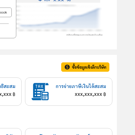
ebook
ซื้อข้อมูลเชิงลึกบริษัท
ทธิสะสม
การจ่ายภาษีเงินได้สะสม
x,xxx
xxx,xxx,xxx
฿
฿