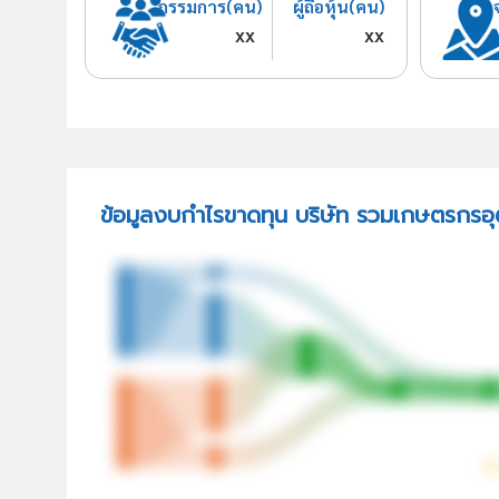
กรรมการ(คน)
ผู้ถือหุ้น(คน)
xx
xx
ข้อมูลงบกำไรขาดทุน บริษัท รวมเกษตรกรอ