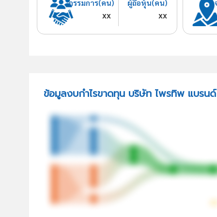
กรรมการ(คน)
ผู้ถือหุ้น(คน)
xx
xx
ข้อมูลงบกำไรขาดทุน บริษัท ไพรทิพ แบรนด์