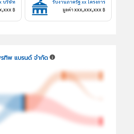
x บริษัท
รับงานภาครัฐ xx โครงการ
x,xxx
xxx,xxx,xxx
฿
มูลค่า
฿
พรทิพ แบรนด์ จำกัด