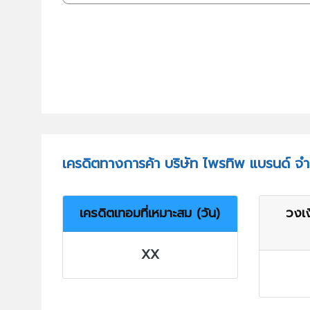
เครดิตทางการค้า บริษัท ไพรทิพ แบรนด์ จำ
เครดิตเทอมที่เหมาะสม (วัน)
วงเง
XX