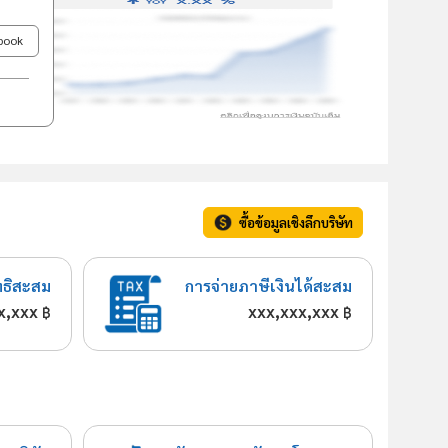
ebook
ซื้อข้อมูลเชิงลึกบริษัท
ทธิสะสม
การจ่ายภาษีเงินได้สะสม
x,xxx
xxx,xxx,xxx
฿
฿