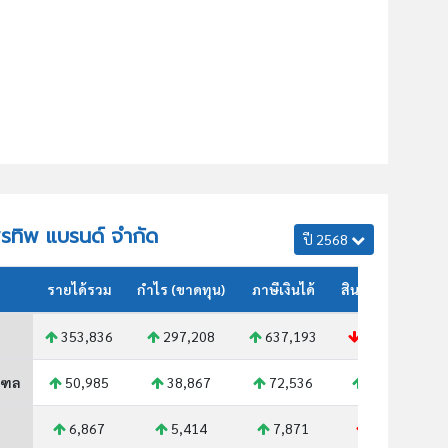
ไพรทิพ แบรนด์ จำกัด
ปี 2568
รายได้รวม
กำไร (ขาดทุน)
ภาษีเงินได้
สินทรัพย์รวม
353,836
297,208
637,193
389,419
ณฑล
50,985
38,867
72,536
52,318
6,867
5,414
7,871
6,572