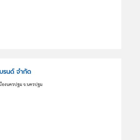
 แบรนด์ จำกัด
อ.เมืองนครปฐม จ.นครปฐม