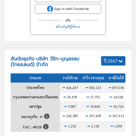
Sign in with Facebook
หรือ
สร้างบัญชีผู้ใช้งาน
อันดับธุรกิจ บริษัท วีรัก-บุญธรรม
ปี 2567
(ไทยแลนด์) จำกัด
ประเภท
รายได้รวม
กำไร (ขาดทุน)
ภาษีเงินได้
สินท
ประเทศไทย
416,437
656,133
657,036
3
กรุงเทพมหานครและปริมณฑล
20,478
27,752
14,528
นครปฐม
7,887
10,843
10,724
242,385
357,478
391,913
1
หมวดธุรกิจ : H
1,235
2,118
1,959
TSIC :
49329