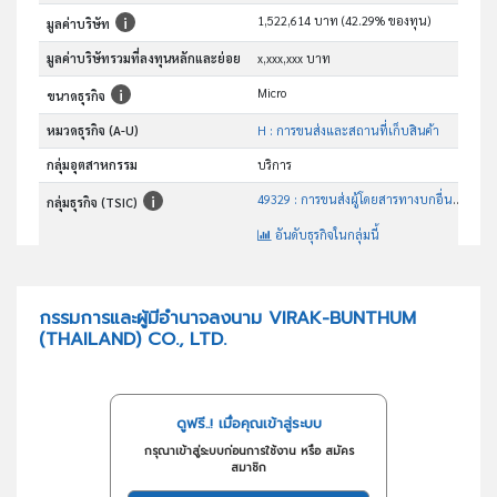
1,522,614 บาท (42.29% ของทุน)
มูลค่าบริษัท
มูลค่าบริษัทรวมที่ลงทุนหลักและย่อย
x,xxx,xxx บาท
Micro
ขนาดธุรกิจ
หมวดธุรกิจ (A-U)
H : การขนส่งและสถานที่เก็บสินค้า
กลุ่มอุตสาหกรรม
บริการ
49329 : การขนส่งผู้โดยสารทางบกอื่นๆซึ่งมิได้จัดประเภทไว้ในที่อื่น
กลุ่มธุรกิจ (TSIC)
อันดับธุรกิจในกลุ่มนี้
การขนส่งผู้โดยสารทางบกอื่นๆซึ่งมิได้จัดประเภทไว้ในที่อื่น
วัตถุประสงค์
กรรมการและผู้มีอำนาจลงนาม VIRAK-BUNTHUM
(THAILAND) CO., LTD.
ดูฟรี..! เมื่อคุณเข้าสู่ระบบ
กรุณาเข้าสู่ระบบก่อนการใช้งาน หรือ สมัคร
สมาชิก