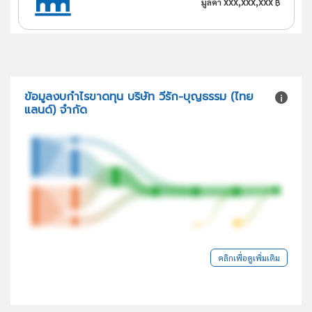
xxx,xxx,xxx
มูลค่า
฿
ข้อมูลงบกำไรขาดทุน บริษัท วีรัก-บุญธรรม (ไทย
แลนด์) จำกัด
คลิกเพื่อดูเพิ่มเติม