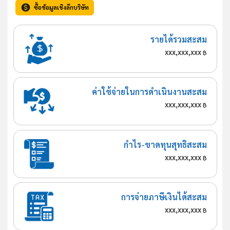
ซื้อข้อมูลเชิงลึกบริษัท
รายได้รวมสะสม
xxx,xxx,xxx
฿
ค่าใช้จ่ายในการดำเนินงานสะสม
xxx,xxx,xxx
฿
กำไร-ขาดทุนสุทธิสะสม
xxx,xxx,xxx
฿
การจ่ายภาษีเงินได้สะสม
xxx,xxx,xxx
฿