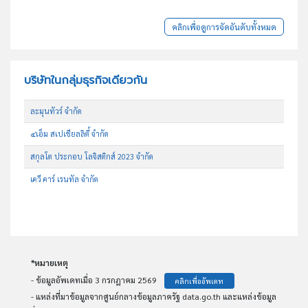
คลิกเพื่อดูการจัดอันดับทั้งหมด
บริษัทในกลุ่มธุรกิจเดียวกัน
ละมุนทัวร์ จำกัด
๔เอ็ม สเปเชียลลิตี้ จำกัด
สกุลโต ประกอบ โลจิสติกส์ 2023 จำกัด
เควี คาร์ เรนทัล จำกัด
*หมายเหตุ
- ข้อมูลอัพเดทเมื่อ 3 กรกฎาคม 2569
คลิกเพื่ออัพเดท
- แหล่งที่มาข้อมูลจากศูนย์กลางข้อมูลภาครัฐ data.go.th และแหล่งข้อมูล