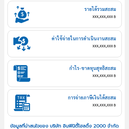
รายได้รวมสะสม
xxx,xxx,xxx
฿
ค่าใช้จ่ายในการดำเนินงานสะสม
xxx,xxx,xxx
฿
กำไร-ขาดทุนสุทธิสะสม
xxx,xxx,xxx
฿
การจ่ายภาษีเงินได้สะสม
xxx,xxx,xxx
฿
ข้อมูลที่น่าสนใจของ บริษัท อินฟินิตี้โฮลดิ้ง 2000 จำกัด