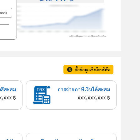
ebook
ซื้อข้อมูลเชิงลึกบริษัท
ทธิสะสม
การจ่ายภาษีเงินได้สะสม
x,xxx
xxx,xxx,xxx
฿
฿