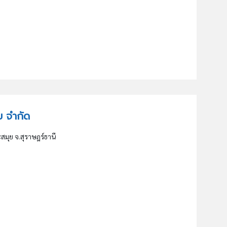
ุย จำกัด
ะสมุย จ.สุราษฎร์ธานี