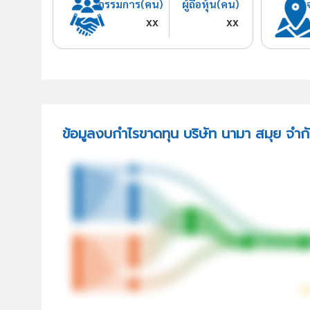
กรรมการ(คน)
ผู้ถือหุ้น(คน)
xx
xx
ข้อมูลงบกำไรขาดทุน บริษัท นามา สมุย จำก