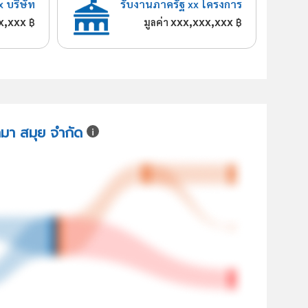
x บริษัท
รับงานภาครัฐ xx โครงการ
x,xxx
xxx,xxx,xxx
฿
มูลค่า
฿
ามา สมุย จำกัด