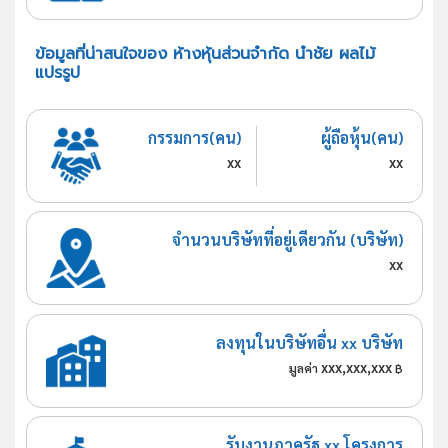
ข้อมูลที่น่าสนใจของ ห้างหุ้นส่วนจำกัด นำชัย ผลไม้
แปรรูป
กรรมการ(คน)
ผู้ถือหุ้น(คน)
xx
xx
จำนวนบริษัทที่อยู่เดียวกัน (บริษัท)
xx
ลงทุนในบริษัทอื่น xx บริษัท
xxx,xxx,xxx
มูลค่า
฿
รับงานภาครัฐ xx โครงการ