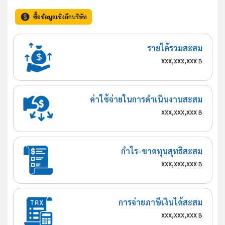
ซื้อข้อมูลเชิงลึกบริษัท
รายได้รวมสะสม
xxx,xxx,xxx
฿
ค่าใช้จ่ายในการดำเนินงานสะสม
xxx,xxx,xxx
฿
กำไร-ขาดทุนสุทธิสะสม
xxx,xxx,xxx
฿
การจ่ายภาษีเงินได้สะสม
xxx,xxx,xxx
฿