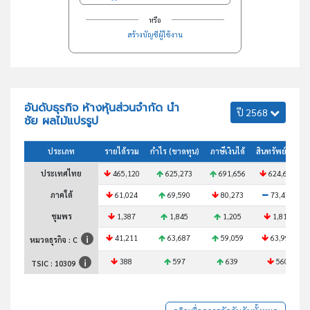
หรือ
สร้างบัญชีผู้ใช้งาน
อันดับธุรกิจ ห้างหุ้นส่วนจำกัด นำ
ปี 2568
ชัย ผลไม้แปรรูป
ประเภท
รายได้รวม
กำไร (ขาดทุน)
ภาษีเงินได้
สินทรัพย์รวม
ประเทศไทย
465,120
625,273
691,656
624,608
ภาคใต้
61,024
69,590
80,273
73,479
ชุมพร
1,387
1,845
1,205
1,815
41,211
63,687
59,059
63,996
หมวดธุรกิจ : C
388
597
639
560
TSIC :
10309