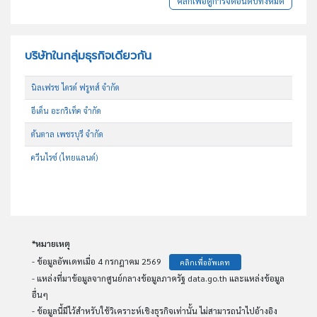
คลิกเพื่อดูการจัดอันดับทั้งหมด
บริษัทในกลุ่มธุรกิจเดียวกัน
นิลเฟรช ไดรด์ ฟรูทส์ จำกัด
อีเด็น อะกริเท็ค จำกัด
ต้นตาล เพชรบุรี จำกัด
ควีนไรซ์ (ไทยแลนด์)
*หมายเหตุ
- ข้อมูลอัพเดทเมื่อ 4 กรกฎาคม 2569
คลิกเพื่ออัพเดท
- แหล่งที่มาข้อมูลจากศูนย์กลางข้อมูลภาครัฐ data.go.th และแหล่งข้อมูล
อื่นๆ
- ข้อมูลนี้มีไว้สำหรับใช้วิเคราะห์เชิงธุรกิจเท่านั้น ไม่สามารถนำไปอ้างอิง