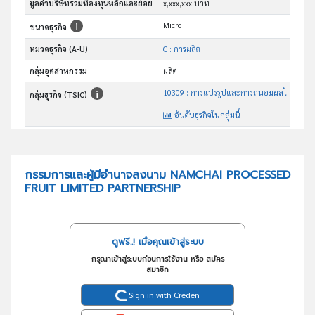
มูลค่าบริษัทรวมที่ลงทุนหลักและย่อย
x,xxx,xxx บาท
Micro
ขนาดธุรกิจ
หมวดธุรกิจ (A-U)
C : การผลิต
กลุ่มอุตสาหกรรม
ผลิต
10309 : การแปรรูปและการถนอมผลไม้และผักด้วยวิธีอื่นๆซึ่งมิได้ จัดประเภทไว้ในที่อื่น
กลุ่มธุรกิจ (TSIC)
อันดับธุรกิจในกลุ่มนี้
การแปรรูปและการถนอมผลไม้และผักด้วยวิธีอื่นซึ่งมิได้จัดประเภทไว้ในที่อื่น
วัตถุประสงค์
กรรมการและผู้มีอำนาจลงนาม NAMCHAI PROCESSED
FRUIT LIMITED PARTNERSHIP
ดูฟรี..! เมื่อคุณเข้าสู่ระบบ
กรุณาเข้าสู่ระบบก่อนการใช้งาน หรือ สมัคร
สมาชิก
Sign in with Creden