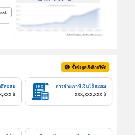
ebook
ซื้อข้อมูลเชิงลึกบริษัท
ทธิสะสม
การจ่ายภาษีเงินได้สะสม
x,xxx
xxx,xxx,xxx
฿
฿