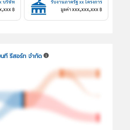
x บริษัท
รับงานภาครัฐ xx โครงการ
x,xxx
xxx,xxx,xxx
฿
มูลค่า
฿
มนที รีสอร์ท จำกัด