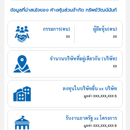
ข้อมูลที่น่าสนใจของ ห้างหุ้นส่วนจำกัด ทรัพย์วัฒน์นันท์
กรรมการ(คน)
ผู้ถือหุ้น(คน)
xx
xx
จำนวนบริษัทที่อยู่เดียวกัน (บริษัท)
xx
ลงทุนในบริษัทอื่น xx บริษัท
xxx,xxx,xxx
มูลค่า
฿
รับงานภาครัฐ xx โครงการ
xxx,xxx,xxx
มูลค่า
฿