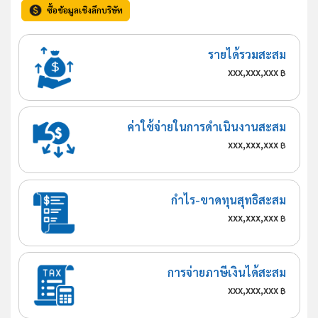
ซื้อข้อมูลเชิงลึกบริษัท
รายได้รวมสะสม
xxx,xxx,xxx
฿
ค่าใช้จ่ายในการดำเนินงานสะสม
xxx,xxx,xxx
฿
กำไร-ขาดทุนสุทธิสะสม
xxx,xxx,xxx
฿
การจ่ายภาษีเงินได้สะสม
xxx,xxx,xxx
฿