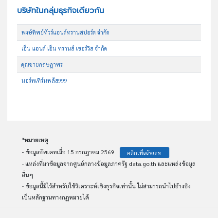
บริษัทในกลุ่มธุรกิจเดียวกัน
พงษ์ทิพย์ทัวร์แอนด์ทรานสปอร์ต จำกัด
เอ็น แอนด์ เอ็น ทรานส์ เซอร์วิส จำกัด
คุณชายกฤษฎาพร
นอร์ทเทิร์นพลัส999
*หมายเหตุ
- ข้อมูลอัพเดทเมื่อ 15 กรกฎาคม 2569
คลิกเพื่ออัพเดท
- แหล่งที่มาข้อมูลจากศูนย์กลางข้อมูลภาครัฐ data.go.th และแหล่งข้อมูล
อื่นๆ
- ข้อมูลนี้มีไว้สำหรับใช้วิเคราะห์เชิงธุรกิจเท่านั้น ไม่สามารถนำไปอ้างอิง
เป็นหลักฐานทางกฏหมายได้