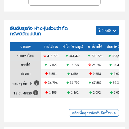
อันดับธุรกิจ ห้างหุ้นส่วนจำกัด
ปี 2568
ทรัพย์วัฒน์นันท์
ประเภท
รายได้รวม
กำไร (ขาดทุน)
ภาษีเงินได้
สินทรัพย์รวม
ประเทศไทย
413,790
341,496
700,726
383,690
ภาคใต้
19,520
16,707
28,259
16,490
สงขลา
5,851
4,686
9,654
5,008
34,794
31,799
67,889
39,317
หมวดธุรกิจ : H
1,188
1,162
2,092
1,053
TSIC :
49329
คลิกเพื่อดูการจัดอันดับทั้งหมด