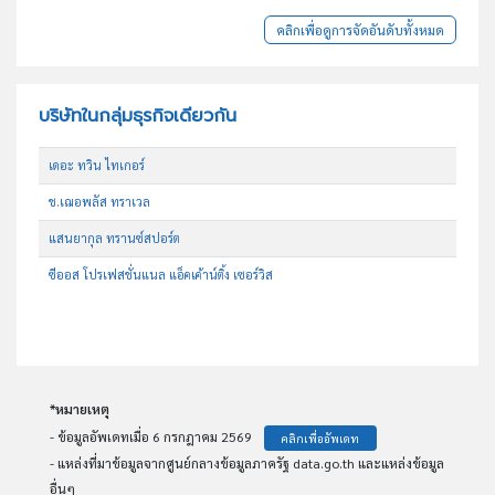
คลิกเพื่อดูการจัดอันดับทั้งหมด
บริษัทในกลุ่มธุรกิจเดียวกัน
เดอะ ทวิน ไทเกอร์
ช.เฌอพลัส ทราเวล
แสนยากุล ทรานซ์สปอร์ต
ซีออส โปรเฟสชั่นแนล แอ็คเค้าน์ติ้ง เซอร์วิส
*หมายเหตุ
- ข้อมูลอัพเดทเมื่อ 6 กรกฎาคม 2569
คลิกเพื่ออัพเดท
- แหล่งที่มาข้อมูลจากศูนย์กลางข้อมูลภาครัฐ data.go.th และแหล่งข้อมูล
อื่นๆ