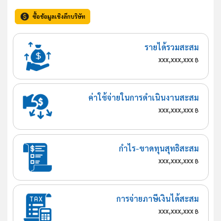
ซื้อข้อมูลเชิงลึกบริษัท
รายได้รวมสะสม
xxx,xxx,xxx
฿
ค่าใช้จ่ายในการดำเนินงานสะสม
xxx,xxx,xxx
฿
กำไร-ขาดทุนสุทธิสะสม
xxx,xxx,xxx
฿
การจ่ายภาษีเงินได้สะสม
xxx,xxx,xxx
฿