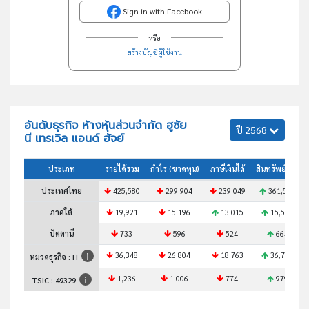
Sign in with Facebook
หรือ
สร้างบัญชีผู้ใช้งาน
อันดับธุรกิจ ห้างหุ้นส่วนจำกัด ฮูซัย
ปี 2568
นี เทรเวิล แอนด์ ฮัจย์
ประเภท
รายได้รวม
กำไร (ขาดทุน)
ภาษีเงินได้
สินทรัพย์รวม
ประเทศไทย
425,580
299,904
239,049
361,519
ภาคใต้
19,921
15,196
13,015
15,571
ปัตตานี
733
596
524
664
36,348
26,804
18,763
36,714
หมวดธุรกิจ : H
1,236
1,006
774
979
TSIC :
49329