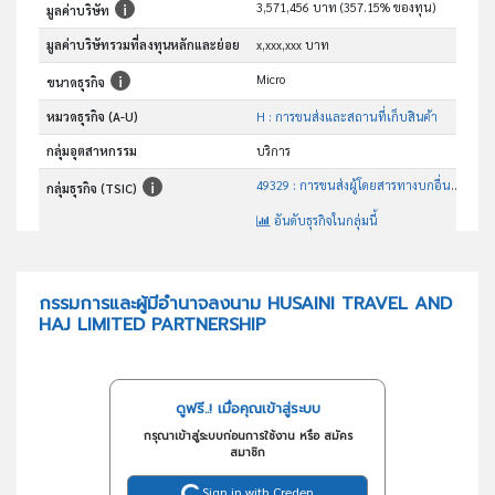
3,571,456 บาท (357.15% ของทุน)
มูลค่าบริษัท
มูลค่าบริษัทรวมที่ลงทุนหลักและย่อย
x,xxx,xxx บาท
Micro
ขนาดธุรกิจ
หมวดธุรกิจ (A-U)
H : การขนส่งและสถานที่เก็บสินค้า
กลุ่มอุตสาหกรรม
บริการ
49329 : การขนส่งผู้โดยสารทางบกอื่นๆซึ่งมิได้จัดประเภทไว้ในที่อื่น
กลุ่มธุรกิจ (TSIC)
อันดับธุรกิจในกลุ่มนี้
ประกอบกิจการบริการขนส่งในกิจการฮัจย์
วัตถุประสงค์
กรรมการและผู้มีอำนาจลงนาม HUSAINI TRAVEL AND
HAJ LIMITED PARTNERSHIP
ดูฟรี..! เมื่อคุณเข้าสู่ระบบ
กรุณาเข้าสู่ระบบก่อนการใช้งาน หรือ สมัคร
สมาชิก
Sign in with Creden