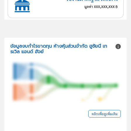
xxx,xxx,xxx
มูลค่า
฿
ข้อมูลงบกำไรขาดทุน ห้างหุ้นส่วนจำกัด ฮูซัยนี เท
รเวิล แอนด์ ฮัจย์
คลิกเพื่อดูเพิ่มเติม