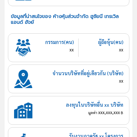
ข้อมูลที่น่าสนใจของ ห้างหุ้นส่วนจำกัด ฮูซัยนี เทรเวิล
แอนด์ ฮัจย์
กรรมการ(คน)
ผู้ถือหุ้น(คน)
xx
xx
จำนวนบริษัทที่อยู่เดียวกัน (บริษัท)
xx
ลงทุนในบริษัทอื่น xx บริษัท
xxx,xxx,xxx
มูลค่า
฿
รับงานภาครัฐ xx โครงการ