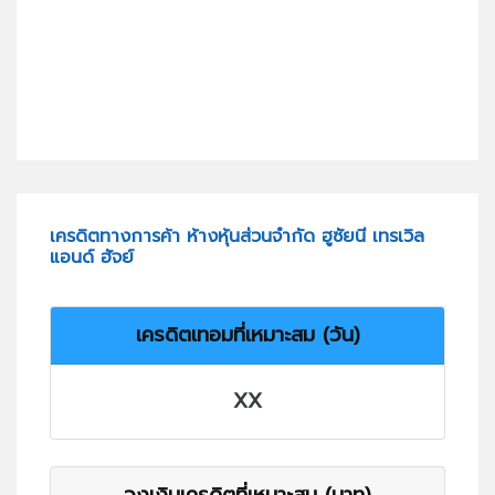
เครดิตทางการค้า ห้างหุ้นส่วนจำกัด ฮูซัยนี เทรเวิล
แอนด์ ฮัจย์
เครดิตเทอมที่เหมาะสม (วัน)
XX
วงเงินเครดิตที่เหมาะสม (บาท)