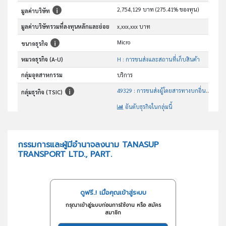
2,754,129 บาท (275.41% ของทุน)
มูลค่าบริษัท
มูลค่าบริษัทรวมที่ลงทุนหลักและย่อย
x,xxx,xxx บาท
Micro
ขนาดธุรกิจ
หมวดธุรกิจ (A-U)
H : การขนส่งและสถานที่เก็บสินค้า
กลุ่มอุตสาหกรรม
บริการ
49329 : การขนส่งผู้โดยสารทางบกอื่นๆซึ่งมิได้จัดประเภทไว้ในที่อื่น
กลุ่มธุรกิจ (TSIC)
อันดับธุรกิจในกลุ่มนี้
รับจ้างขนส่งผู้โดยสาร
วัตถุประสงค์
กรรมการและผู้มีอำนาจลงนาม TANASUP
TRANSPORT LTD., PART.
ดูฟรี..! เมื่อคุณเข้าสู่ระบบ
กรุณาเข้าสู่ระบบก่อนการใช้งาน หรือ สมัคร
สมาชิก