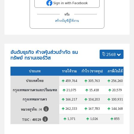
Sign in with Facebook
หรือ
สร้างบัญชีผู้ใช้งาน
อันดับธุรกิจ ห้างหุ้นส่วนจำกัด ธน
ปี 2568
ทรัพย์ ทรานเซอร์วิส
ประเภท
รายได้รวม
กำไร (ขาดทุน)
ภาษีเงินได้
สินท
ประเทศไทย
459,764
305,763
256,260
4
กรุงเทพมหานครและปริมณฑล
21,075
15,418
20,579
กรุงเทพมหานคร
166,217
104,203
100,931
1
262,333
167,783
144,168
2
หมวดธุรกิจ : H
1,371
1,026
855
TSIC :
49329