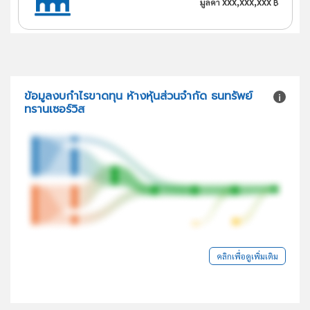
xxx,xxx,xxx
มูลค่า
฿
ข้อมูลงบกำไรขาดทุน ห้างหุ้นส่วนจำกัด ธนทรัพย์
ทรานเซอร์วิส
คลิกเพื่อดูเพิ่มเติม