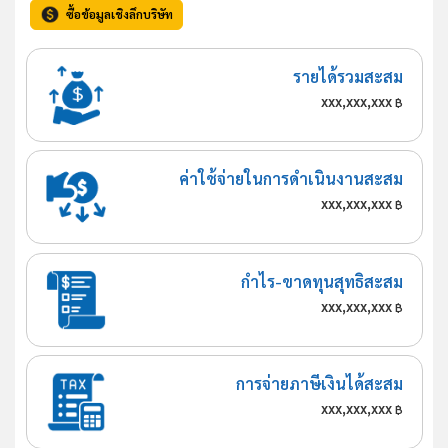
ซื้อข้อมูลเชิงลึกบริษัท
รายได้รวมสะสม
xxx,xxx,xxx
฿
ค่าใช้จ่ายในการดำเนินงานสะสม
xxx,xxx,xxx
฿
กำไร-ขาดทุนสุทธิสะสม
xxx,xxx,xxx
฿
การจ่ายภาษีเงินได้สะสม
xxx,xxx,xxx
฿