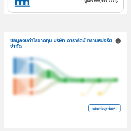
xxx,xxx,xxx
มูลค่า
฿
ข้อมูลงบกำไรขาดทุน บริษัท ดารารัตน์ ทรานสปอร์ต
จำกัด
คลิกเพื่อดูเพิ่มเติม