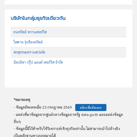
บริษัทในกลุ่มธุรกิจเดียวกัน
ธนทรัพย์ ทรานเซอร์วิส
ไพศาล รุ่งเรืองทรัพย์
พรสุธรรมทรานสปอร์ต
น้องนิชา กรุ๊ป แอนด์ เซอร์วิส จำกัด
*หมายเหตุ
- ข้อมูลอัพเดทเมื่อ 23 กรกฎาคม 2569
คลิกเพื่ออัพเดท
- แหล่งที่มาข้อมูลจากศูนย์กลางข้อมูลภาครัฐ data.go.th และแหล่งข้อมูล
อื่นๆ
- ข้อมูลนี้มีไว้สำหรับใช้วิเคราะห์เชิงธุรกิจเท่านั้น ไม่สามารถนำไปอ้างอิง
เป็นหลักฐานทางกฏหมายได้