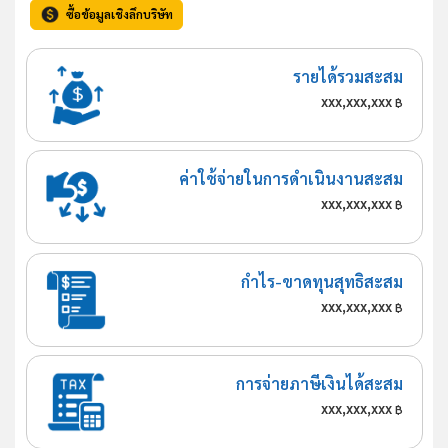
ซื้อข้อมูลเชิงลึกบริษัท
รายได้รวมสะสม
xxx,xxx,xxx
฿
ค่าใช้จ่ายในการดำเนินงานสะสม
xxx,xxx,xxx
฿
กำไร-ขาดทุนสุทธิสะสม
xxx,xxx,xxx
฿
การจ่ายภาษีเงินได้สะสม
xxx,xxx,xxx
฿