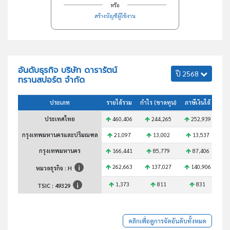
หรือ
สร้างบัญชีผู้ใช้งาน
อันดับธุรกิจ บริษัท ดารารัตน์
ปี 2568
ทรานสปอร์ต จำกัด
ประเภท
รายได้รวม
กำไร (ขาดทุน)
ภาษีเงินได้
สินท
ประเทศไทย
460,406
244,265
252,939
4
กรุงเทพมหานครและปริมณฑล
21,097
13,002
13,537
กรุงเทพมหานคร
166,441
85,779
87,406
1
262,663
137,027
140,906
2
หมวดธุรกิจ : H
1,373
811
831
TSIC :
49329
คลิกเพื่อดูการจัดอันดับทั้งหมด