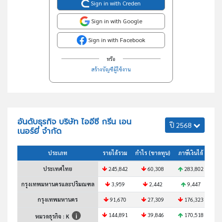
Sign in with Creden
Sign in with Google
Sign in with Facebook
หรือ
สร้างบัญชีผู้ใช้งาน
อันดับธุรกิจ บริษัท ไออีซี กรีน เอน
ปี 2568
เนอร์ยี่ จำกัด
ประเภท
รายได้รวม
กำไร (ขาดทุน)
ภาษีเงินได้
สินท
ประเทศไทย
245,842
60,308
283,802
กรุงเทพมหานครและปริมณฑล
3,959
2,442
9,447
กรุงเทพมหานคร
91,670
27,309
176,323
144,891
39,846
170,518
หมวดธุรกิจ : K