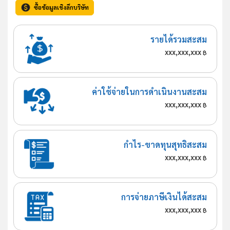
ซื้อข้อมูลเชิงลึกบริษัท
รายได้รวมสะสม
xxx,xxx,xxx
฿
ค่าใช้จ่ายในการดำเนินงานสะสม
xxx,xxx,xxx
฿
กำไร-ขาดทุนสุทธิสะสม
xxx,xxx,xxx
฿
การจ่ายภาษีเงินได้สะสม
xxx,xxx,xxx
฿