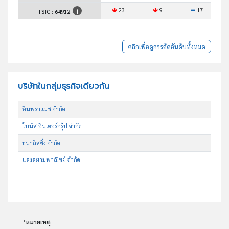
23
9
17
TSIC :
64912
คลิกเพื่อดูการจัดอันดับทั้งหมด
บริษัทในกลุ่มธุรกิจเดียวกัน
อินฟราแมช จำกัด
โบนัส อินเตอร์กรุ๊ป จำกัด
ธนาลีสซิ่ง จำกัด
แสงสยามพาณิชย์ จำกัด
*หมายเหตุ