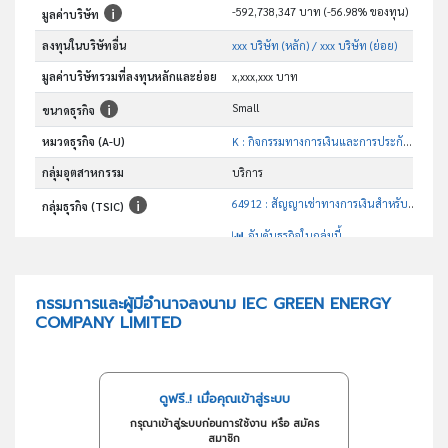
-592,738,347 บาท (-56.98% ของทุน)
มูลค่าบริษัท
ลงทุนในบริษัทอื่น
xxx บริษัท (หลัก)
/ xxx บริษัท (ย่อย)
มูลค่าบริษัทรวมที่ลงทุนหลักและย่อย
x,xxx,xxx บาท
Small
ขนาดธุรกิจ
หมวดธุรกิจ (A-U)
K : กิจกรรมทางการเงินและการประกันภัย
กลุ่มอุตสาหกรรม
บริการ
64912 : สัญญาเช่าทางการเงินสำหรับเครื่องจักรและอุปกรณ์เพื่อ การดำเนินธุรกิจ
กลุ่มธุรกิจ (TSIC)
อันดับธุรกิจในกลุ่มนี้
สัญญาเช่าทางการเงินสำหรับเครื่องจักรและอุปกรณ์เพื่อการดำเนินธุรกิจ
วัตถุประสงค์
กรรมการและผู้มีอำนาจลงนาม IEC GREEN ENERGY
COMPANY LIMITED
ดูฟรี..! เมื่อคุณเข้าสู่ระบบ
กรุณาเข้าสู่ระบบก่อนการใช้งาน หรือ สมัคร
สมาชิก