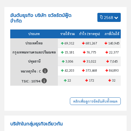
อันดับธุรกิจ บริษัท ชวัลรัตน์ฟู๊ด
ปี 2568
จำกัด
ประเภท
รายได้รวม
กำไร (ขาดทุน)
ภาษีเงินได้
สินท
ประเทศไทย
69,312
681,267
140,945
1
กรุงเทพมหานครและปริมณฑล
15,181
76,775
22,377
2
ปทุมธานี
3,006
31,022
7,045
42,203
373,468
84,893
7
หมวดธุรกิจ : C
22
172
32
TSIC :
10794
คลิกเพื่อดูการจัดอันดับทั้งหมด
บริษัทในกลุ่มธุรกิจเดียวกัน