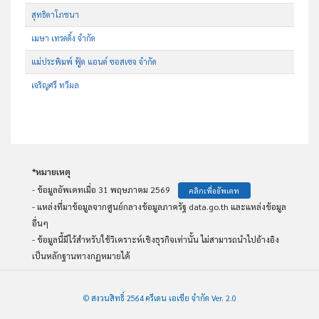
สุทธิดาโภชนา
เมษา เทรดดิ้ง จำกัด
แม่ประพิมพ์ ฟู้ด แอนด์ ซอสเซจ จำกัด
เจริญศรี ทวีผล
*หมายเหตุ
- ข้อมูลอัพเดทเมื่อ 31 พฤษภาคม 2569
คลิกเพื่ออัพเดท
- แหล่งที่มาข้อมูลจากศูนย์กลางข้อมูลภาครัฐ data.go.th และแหล่งข้อมูล
อื่นๆ
- ข้อมูลนี้มีไว้สำหรับใช้วิเคราะห์เชิงธุรกิจเท่านั้น ไม่สามารถนำไปอ้างอิง
เป็นหลักฐานทางกฏหมายได้
© สงวนสิทธิ์ 2564 ครีเดน เอเชีย จำกัด Ver. 2.0