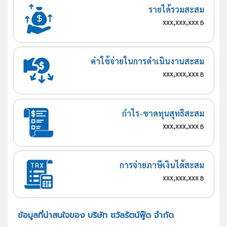
รายได้รวมสะสม
xxx,xxx,xxx
฿
ค่าใช้จ่ายในการดำเนินงานสะสม
xxx,xxx,xxx
฿
กำไร-ขาดทุนสุทธิสะสม
xxx,xxx,xxx
฿
การจ่ายภาษีเงินได้สะสม
xxx,xxx,xxx
฿
ข้อมูลที่น่าสนใจของ บริษัท ชวัลรัตน์ฟู๊ด จำกัด