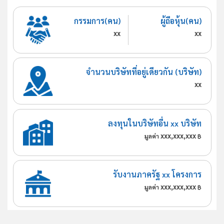
กรรมการ(คน)
ผู้ถือหุ้น(คน)
xx
xx
จำนวนบริษัทที่อยู่เดียวกัน (บริษัท)
xx
ลงทุนในบริษัทอื่น xx บริษัท
xxx,xxx,xxx
มูลค่า
฿
รับงานภาครัฐ xx โครงการ
xxx,xxx,xxx
มูลค่า
฿