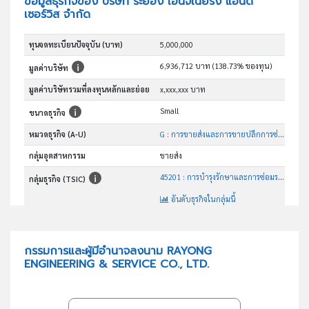
ข้อมูลธุรกิจของ บริษัท ระยอง เอ็นจิเนียริ่ง แอนด์
เซอร์วิส จำกัด
ทุนจดทะเบียนปัจจุบัน (บาท)
5,000,000
6,936,712 บาท (138.73% ของทุน)
มูลค่าบริษัท
มูลค่าบริษัทรวมที่ลงทุนหลักและย่อย
x,xxx,xxx บาท
Small
ขนาดธุรกิจ
หมวดธุรกิจ (A-U)
G : การขายส่งและการขายปลีกการซ่อมยานยนต์และ จักรยานยนต์
กลุ่มอุตสาหกรรม
ขายส่ง
45201 : การบำรุงรักษาและการซ่อมระบบเครื่องยนต์และชิ้นส่วนยานยนต์
กลุ่มธุรกิจ (TSIC)
อันดับธุรกิจในกลุ่มนี้
การบำรุงรักษาและการซ่อมระบบเครื่องยนต์และชิ้นส่วนยานยนต์
วัตถุประสงค์
กรรมการและผู้มีอำนาจลงนาม RAYONG
ENGINEERING & SERVICE CO., LTD.