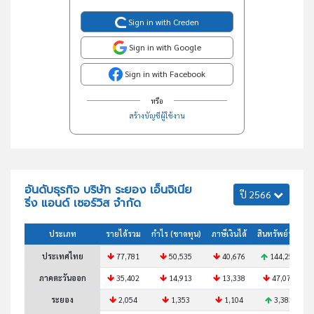
Sign in with Creden
Sign in with Google
Sign in with Facebook
หรือ
สร้างบัญชีผู้ใช้งาน
อันดับธุรกิจ บริษัท ระยอง เอ็นจิเนีย
ปี 2566
ริ่ง แอนด์ เซอร์วิส จำกัด
ประเภท
รายได้รวม
กำไร (ขาดทุน)
ภาษีเงินได้
สินทรัพย์รวม
ประเทศไทย
77,781
50,535
40,676
144,255
ภาคตะวันออก
35,402
14,913
13,338
47,076
ระยอง
2,054
1,353
1,104
3,383