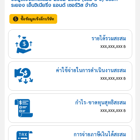
ระยอง เอ็นจิเนียริ่ง แอนด์ เซอร์วิส จำกัด
ซื้อข้อมูลเชิงลึกบริษัท
รายได้รวมสะสม
xxx,xxx,xxx
฿
ค่าใช้จ่ายในการดำเนินงานสะสม
xxx,xxx,xxx
฿
กำไร-ขาดทุนสุทธิสะสม
xxx,xxx,xxx
฿
การจ่ายภาษีเงินได้สะสม