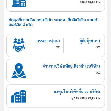
xxx,xxx,xxx
฿
ข้อมูลที่น่าสนใจของ บริษัท ระยอง เอ็นจิเนียริ่ง แอนด์
เซอร์วิส จำกัด
กรรมการ(คน)
ผู้ถือหุ้น(คน)
xx
xx
จำนวนบริษัทที่อยู่เดียวกัน (บริษัท)
xx
ลงทุนในบริษัทอื่น xx บริษัท
xxx,xxx,xxx
มูลค่า
฿