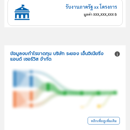
รับงานภาครัฐ xx โครงการ
xxx,xxx,xxx
มูลค่า
฿
ข้อมูลงบกำไรขาดทุน บริษัท ระยอง เอ็นจิเนียริ่ง
แอนด์ เซอร์วิส จำกัด
คลิกเพื่อดูเพิ่มเติม