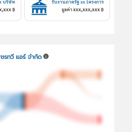
x บริษัท
รับงานภาครัฐ xx โครงการ
x,xxx
xxx,xxx,xxx
฿
มูลค่า
฿
พชรทวี แอร์ จำกัด