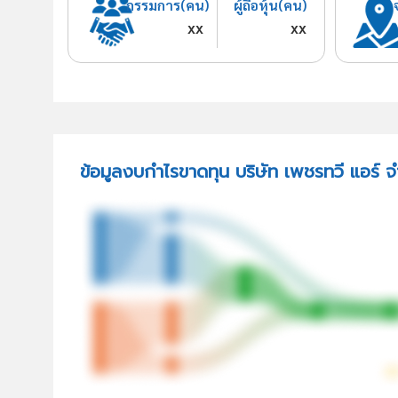
กรรมการ(คน)
ผู้ถือหุ้น(คน)
xx
xx
ข้อมูลงบกำไรขาดทุน บริษัท เพชรทวี แอร์ จ