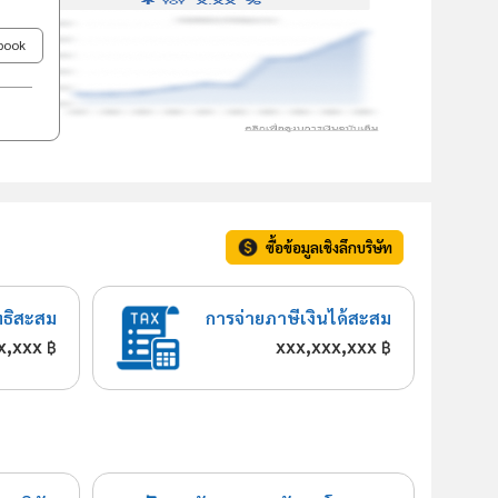
ebook
ซื้อข้อมูลเชิงลึกบริษัท
ทธิสะสม
การจ่ายภาษีเงินได้สะสม
x,xxx
xxx,xxx,xxx
฿
฿