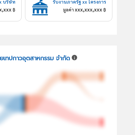
x บริษัท
รับงานภาครัฐ xx โครงการ
x,xxx
xxx,xxx,xxx
฿
มูลค่า
฿
ไทยเทปกาวอุตสาหกรรม จำกัด