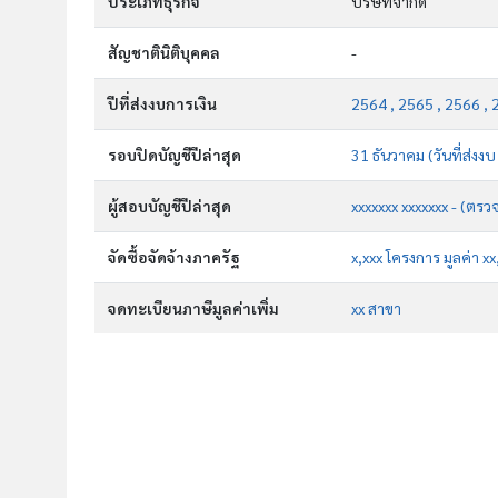
ประเภทธุรกิจ
บริษัทจำกัด
สัญชาตินิติบุคคล
-
ปีที่ส่งงบการเงิน
2564 , 2565 , 2566 , 
รอบปิดบัญชีปีล่าสุด
31 ธันวาคม (วันที่ส่งง
ผู้สอบบัญชีปีล่าสุด
xxxxxxx xxxxxxx - (ตรว
จัดซื้อจัดจ้างภาครัฐ
x,xxx โครงการ มูลค่า x
จดทะเบียนภาษีมูลค่าเพิ่ม
xx สาขา