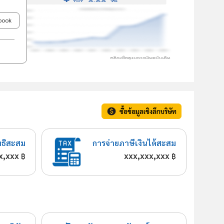
ebook
ซื้อข้อมูลเชิงลึกบริษัท
ทธิสะสม
การจ่ายภาษีเงินได้สะสม
x,xxx
xxx,xxx,xxx
฿
฿