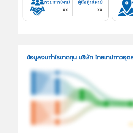
กรรมการ(คน)
ผู้ถือหุ้น(คน)
xx
xx
ข้อมูลงบกำไรขาดทุน บริษัท ไทยเทปกาวอุ