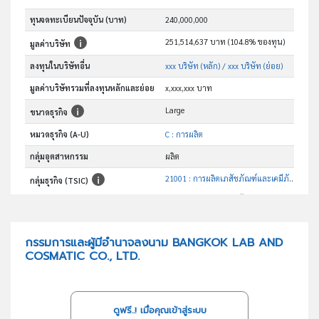
ทุนจดทะเบียนปัจจุบัน (บาท)
240,000,000
251,514,637 บาท (104.8% ของทุน)
มูลค่าบริษัท
ลงทุนในบริษัทอื่น
xxx บริษัท (หลัก)
/ xxx บริษัท (ย่อย)
มูลค่าบริษัทรวมที่ลงทุนหลักและย่อย
x,xxx,xxx บาท
Large
ขนาดธุรกิจ
หมวดธุรกิจ (A-U)
C : การผลิต
กลุ่มอุตสาหกรรม
ผลิต
21001 : การผลิตเภสัชภัณฑ์และเคมีภัณฑ์ที่ใช้รักษาโรค
กลุ่มธุรกิจ (TSIC)
อันดับธุรกิจในกลุ่มนี้
ผลิตและจำหน่ายยาสำเร็จรูปรักษาโรค เวชภัณฑ์ อาหารเสริม และสมุนไพร
วัตถุประสงค์
กรรมการและผู้มีอำนาจลงนาม BANGKOK LAB AND
COSMATIC CO., LTD.
ดูฟรี..! เมื่อคุณเข้าสู่ระบบ