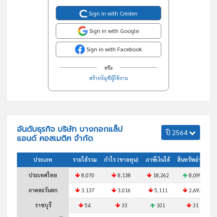
Sign in with Creden
Sign in with Google
Sign in with Facebook
หรือ
สร้างบัญชีผู้ใช้งาน
อันดับธุรกิจ บริษัท บางกอกแล็ป
ปี 2564
แอนด์ คอสเมติค จำกัด
ประเภท
รายได้รวม
กำไร (ขาดทุน)
ภาษีเงินได้
สินทรัพย์รวม
ประเทศไทย
8,070
8,138
18,262
8,099
ภาคตะวันตก
3,137
3,016
5,111
2,692
ราชบุรี
54
33
101
31