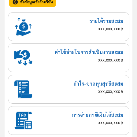
ซื้อข้อมูลเชิงลึกบริษัท
รายได้รวมสะสม
xxx,xxx,xxx
฿
ค่าใช้จ่ายในการดำเนินงานสะสม
xxx,xxx,xxx
฿
กำไร-ขาดทุนสุทธิสะสม
xxx,xxx,xxx
฿
การจ่ายภาษีเงินได้สะสม
xxx,xxx,xxx
฿