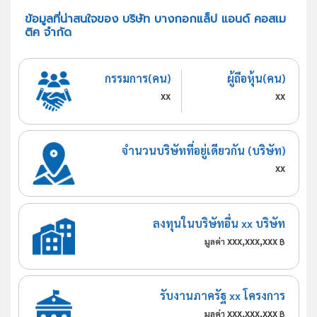
ข้อมูลที่น่าสนใจของ บริษัท บางกอกแล็ป แอนด์ คอสเม
ติค จำกัด
กรรมการ(คน)
ผู้ถือหุ้น(คน)
xx
xx
จำนวนบริษัทที่อยู่เดียวกัน (บริษัท)
xx
ลงทุนในบริษัทอื่น xx บริษัท
xxx,xxx,xxx
มูลค่า
฿
รับงานภาครัฐ xx โครงการ
xxx,xxx,xxx
มูลค่า
฿