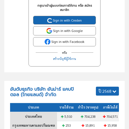
กรุณาเข้าสู่ระบบก่อนการใช้งาน หรือ สมัคร
สมาชิก
Sign in with Creden
Sign in with Google
Sign in with Facebook
หรือ
สร้างบัญชีผู้ใช้งาน
อันดับธุรกิจ บริษัท ยันม่าร์ แคบปิ
ปี 2568
ตอล (ไทยแลนด์) จำกัด
ประเภท
รายได้รวม
กำไร (ขาดทุน)
ภาษีเงินได้
สินท
ประเทศไทย
5,510
704,238
704,571
กรุงเทพมหานครและปริมณฑล
253
15,891
15,958