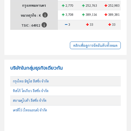
กรุงเทพมหานคร
2,770
252,763
252,983
3,708
389,116
389,381
หมวดธุรกิจ : K
3
33
33
TSIC :
64912
คลิกเพื่อดูการจัดอันดับทั้งหมด
บริษัทในกลุ่มธุรกิจเดียวกัน
กรุงไทย มิซูโฮ ลีสซิ่ง จำกัด
ทิสโก้ โตเกียว ลีสซิ่ง จำกัด
สยามคูโบต้า ลีสซิ่ง จำกัด
เครดีโว่ (ไทยแลนด์) จำกัด