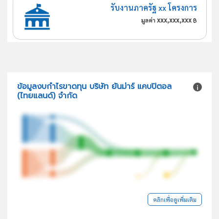
รับงานภาครัฐ xx โครงการ
xxx,xxx,xxx
มูลค่า
฿
ข้อมูลงบกำไรขาดทุน บริษัท ยันม่าร์ แคบปิตอล
(ไทยแลนด์) จำกัด
คลิกเพื่อดูเพิ่มเติม