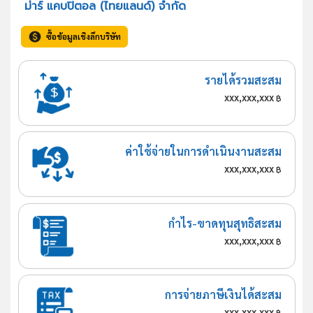
ม่าร์ แคบปิตอล (ไทยแลนด์) จำกัด
ซื้อข้อมูลเชิงลึกบริษัท
รายได้รวมสะสม
xxx,xxx,xxx
฿
ค่าใช้จ่ายในการดำเนินงานสะสม
xxx,xxx,xxx
฿
กำไร-ขาดทุนสุทธิสะสม
xxx,xxx,xxx
฿
การจ่ายภาษีเงินได้สะสม
xxx,xxx,xxx
฿