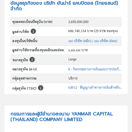
ข้อมูลธุรกิจของ บริษัท ยันม่าร์ แคบปิตอล (ไทยแลนด์)
จำกัด
ทุนจดทะเบียนปัจจุบัน (บาท)
2,650,000,000
686,740,134 บาท (25.91% ของทุน)
มูลค่าบริษัท
ลงทุนในบริษัทอื่น
xxx บริษัท (หลัก)
/ xxx บริษัท (ย่อย)
มูลค่าบริษัทรวมที่ลงทุนหลักและย่อย
x,xxx,xxx บาท
Large
ขนาดธุรกิจ
หมวดธุรกิจ (A-U)
K : กิจกรรมทางการเงินและการประกันภัย
กลุ่มอุตสาหกรรม
บริการ
64912 : สัญญาเช่าทางการเงินสำหรับเครื่องจักรและอุปกรณ์เพื่อ การดำเนินธุรกิจ
กลุ่มธุรกิจ (TSIC)
อันดับธุรกิจในกลุ่มนี้
การบริการด้านการเงินเพื่อการเช่าซื้อรถแทรกเตอร์
วัตถุประสงค์
กรรมการและผู้มีอำนาจลงนาม YANMAR CAPITAL
(THAILAND) COMPANY LIMITED