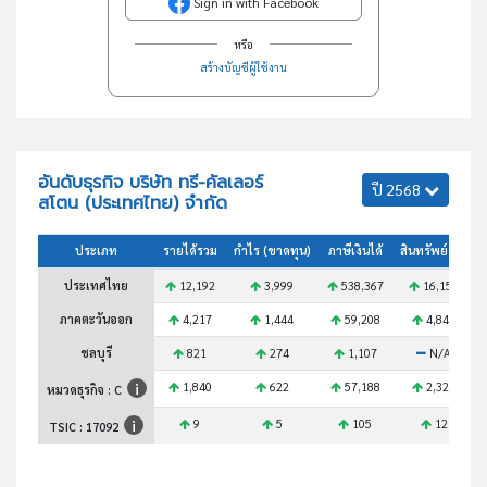
Sign in with Facebook
หรือ
สร้างบัญชีผู้ใช้งาน
อันดับธุรกิจ บริษัท ทรี-คัลเลอร์
ปี 2568
สโตน (ประเทศไทย) จำกัด
ประเภท
รายได้รวม
กำไร (ขาดทุน)
ภาษีเงินได้
สินทรัพย์รวม
ประเทศไทย
12,192
3,999
538,367
16,156
ภาคตะวันออก
4,217
1,444
59,208
4,845
ชลบุรี
821
274
1,107
N/A
1,840
622
57,188
2,324
หมวดธุรกิจ : C
9
5
105
12
TSIC :
17092