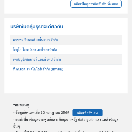
คลิกเพื่อดูการจัดอันดับทั้งหมด
บริษัทในกลุ่มธุรกิจเดียวกัน
เอสเซม อินเตอร์เนชั่นแนล จำกัด
โคคูโย-ไอเค (ประเทศไทย) จำกัด
เพชรบุรีสติกเกอร์ แอนด์ เทป จำกัด
ที.เค.เอส. เทคโนโลยี จำกัด (มหาชน)
*หมายเหตุ
- ข้อมูลอัพเดทเมื่อ 10 กรกฎาคม 2569
คลิกเพื่ออัพเดท
- แหล่งที่มาข้อมูลจากศูนย์กลางข้อมูลภาครัฐ data.go.th และแหล่งข้อมูล
อื่นๆ