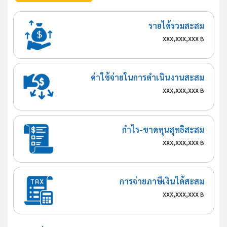
รายได้รวมสะสม
xxx,xxx,xxx
฿
ค่าใช้จ่ายในการดำเนินงานสะสม
xxx,xxx,xxx
฿
กำไร-ขาดทุนสุทธิสะสม
xxx,xxx,xxx
฿
การจ่ายภาษีเงินได้สะสม
xxx,xxx,xxx
฿