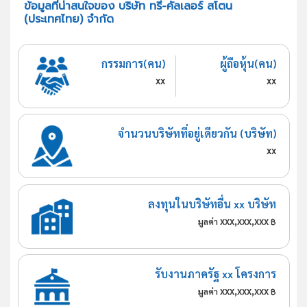
ข้อมูลที่น่าสนใจของ บริษัท ทรี-คัลเลอร์ สโตน
(ประเทศไทย) จำกัด
กรรมการ(คน)
ผู้ถือหุ้น(คน)
xx
xx
จำนวนบริษัทที่อยู่เดียวกัน (บริษัท)
xx
ลงทุนในบริษัทอื่น xx บริษัท
xxx,xxx,xxx
มูลค่า
฿
รับงานภาครัฐ xx โครงการ
xxx,xxx,xxx
มูลค่า
฿