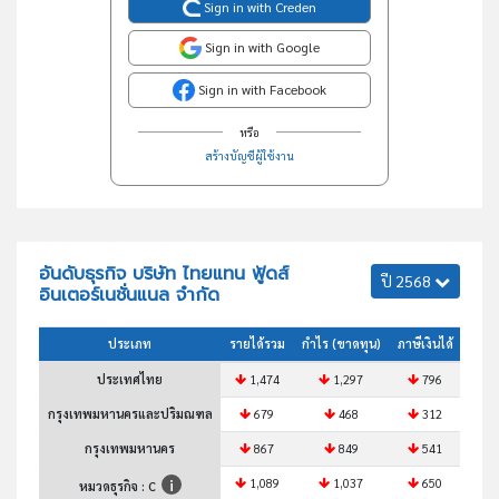
Sign in with Creden
Sign in with Google
Sign in with Facebook
หรือ
สร้างบัญชีผู้ใช้งาน
อันดับธุรกิจ บริษัท ไทยแทน ฟู้ดส์
ปี 2568
อินเตอร์เนชั่นแนล จำกัด
ประเภท
รายได้รวม
กำไร (ขาดทุน)
ภาษีเงินได้
สินทร
ประเทศไทย
1,474
1,297
796
กรุงเทพมหานครและปริมณฑล
679
468
312
กรุงเทพมหานคร
867
849
541
1,089
1,037
650
หมวดธุรกิจ : C