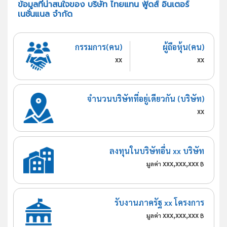
ข้อมูลที่น่าสนใจของ บริษัท ไทยแทน ฟู้ดส์ อินเตอร์
เนชั่นแนล จำกัด
กรรมการ(คน)
ผู้ถือหุ้น(คน)
xx
xx
จำนวนบริษัทที่อยู่เดียวกัน (บริษัท)
xx
ลงทุนในบริษัทอื่น xx บริษัท
xxx,xxx,xxx
มูลค่า
฿
รับงานภาครัฐ xx โครงการ
xxx,xxx,xxx
มูลค่า
฿