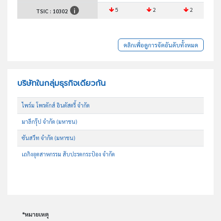
5
2
2
TSIC :
10302
คลิกเพื่อดูการจัดอันดับทั้งหมด
บริษัทในกลุ่มธุรกิจเดียวกัน
ไพร์ม โพรดักส์ อินดัสตรี้ จำกัด
มาลีกรุ๊ป จำกัด (มหาชน)
ซันสวีท จำกัด (มหาชน)
เถกิงอุตสาหกรรม สับปะรดกระป๋อง จำกัด
*หมายเหตุ