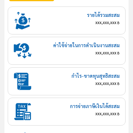
รายได้รวมสะสม
xxx,xxx,xxx
฿
ค่าใช้จ่ายในการดำเนินงานสะสม
xxx,xxx,xxx
฿
กำไร-ขาดทุนสุทธิสะสม
xxx,xxx,xxx
฿
การจ่ายภาษีเงินได้สะสม
xxx,xxx,xxx
฿